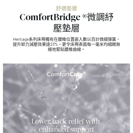
舒適墊層
ComfortBridge ®微調紓
壓墊層
Heritage系列床褥獨有在腰椎位置嵌入數以百計微細彈簧，
提升卸力減壓效果達23%，更令床褥表面每一毫米均細緻無
縫地緊貼腰椎曲線。