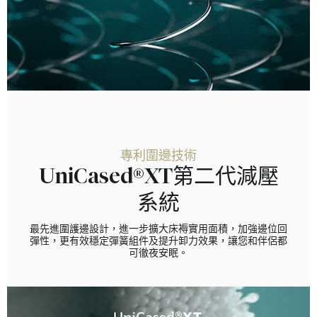
專利圍邊技術
UniCased®XT第二代減壓
系統
最先進圍護邊設計，進一步擴大床褥實用面積，加強邊位回
彈性，更有效穩定彈簧組件及提升卸力效果，讓您和伴侶都
可徹夜安眠。